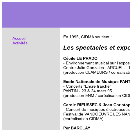
En 1995, CIDMA soutient :
Accueil
Activités
Les spectacles et expo
Cécile LE PRADO
- Environnement musical sur l'expo
Centre Julio Gonzales - ARCUEIL - 1
(production CLAMEURS / coréalisat
Ecole Nationale de Musique PAN
- Concerts "Encre fraîche"
PANTIN - 23 & 24 mars 95
(production ENM / coréalisation CI
Carole RIEUSSEC & Jean Christ
- Concert de musiques électroacoust
Festival de VANDOEUVRE LES NANC
(coréalisation CIDMA)
Per BARCLAY