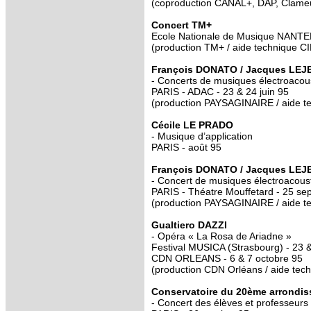
(coproduction CANAL+, DAP, Clameur
Concert TM+
Ecole Nationale de Musique NANTE
(production TM+ / aide technique 
François DONATO / Jacques LE
- Concerts de musiques électroacous
PARIS - ADAC - 23 & 24 juin 95
(production PAYSAGINAIRE / aide 
Cécile LE PRADO
- Musique d’application
PARIS - août 95
François DONATO / Jacques LE
- Concert de musiques électroacoust
PARIS - Théatre Mouffetard - 25 se
(production PAYSAGINAIRE / aide 
Gualtiero DAZZI
- Opéra « La Rosa de Ariadne »
Festival MUSICA (Strasbourg) - 23 
CDN ORLEANS - 6 & 7 octobre 95
(production CDN Orléans / aide t
Conservatoire du 20ème arrondi
- Concert des élèves et professeurs