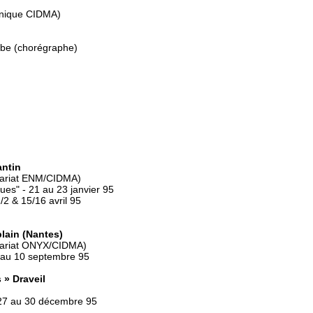
chnique CIDMA)
be (chorégraphe)
antin
enariat ENM/CIDMA)
ues" - 21 au 23 janvier 95
/2 & 15/16 avril 95
lain (Nantes)
enariat ONYX/CIDMA)
 au 10 septembre 95
 » Draveil
 27 au 30 décembre 95