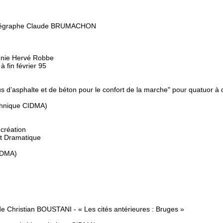
chorégraphe Claude BRUMACHON
gnie Hervé Robbe
 fin février 95
êtus d’asphalte et de béton pour le confort de la marche" pour quatuor à
chnique CIDMA)
 création
rt Dramatique
CIDMA)
 de Christian BOUSTANI - « Les cités antérieures : Bruges »