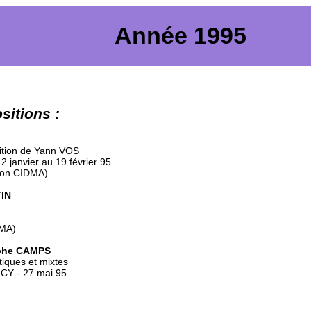
Année 1995
sitions :
sition de Yann VOS
2 janvier au 19 février 95
ion CIDMA)
TIN
DMA)
ophe CAMPS
iques et mixtes
Y - 27 mai 95